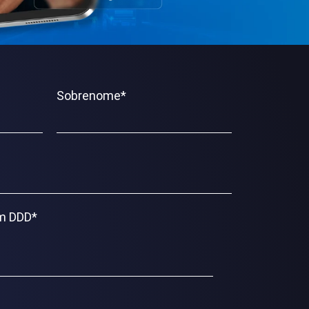
Sobrenome
*
om DDD
*
1