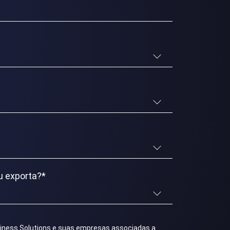
*
u exporta?
*
siness Solutions e suas empresas associadas a