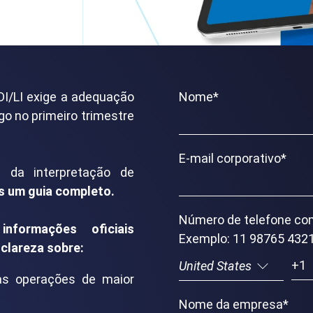
I/LI exige a adequação
Nome
*
o no primeiro trimestre
E-mail corporativo
*
da interpretação de
s um
guia completo.
Número de telefone c
nformações oficiais
Exemplo: 11 98765 432
clareza sobre:
as operações de maior
Nome da empresa
*